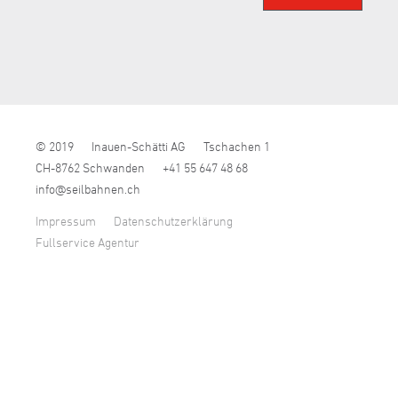
© 2019
Inauen-Schätti AG
Tschachen 1
CH-8762 Schwanden
+41 55 647 48 68
nf
s
lb
hn
n
ch
Impressum
Datenschutzerklärung
Fullservice Agentur