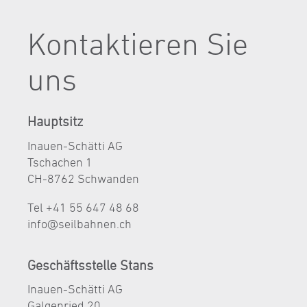
Kontaktieren Sie
uns
Hauptsitz
Inauen-Schätti AG
Tschachen 1
CH-8762 Schwanden
Tel +41 55 647 48 68
nf
s
lb
hn
n
ch
Geschäftsstelle Stans
Inauen-Schätti AG
Galgenried 20