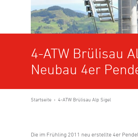
4-ATW Brülisau Al
Neubau 4er Pende
Startseite
4-ATW Brülisau Alp Sigel
Die im Frühling 2011 neu erstellte 4er Pend