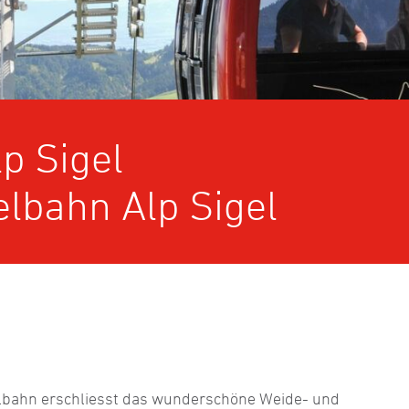
p Sigel
lbahn Alp Sigel
elbahn erschliesst das wunderschöne Weide- und