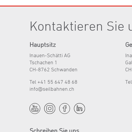
Kontaktieren Sie 
Hauptsitz
Ge
Inauen-Schätti AG
In
Tschachen 1
Ga
CH-8762 Schwanden
CH
Tel +41 55 647 48 68
Te
nf
s
lb
hn
n
ch
Schreiben Sie uns