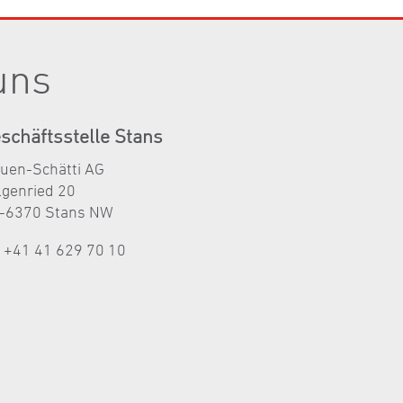
uns
schäftsstelle Stans
auen-Schätti AG
lgenried 20
-6370 Stans NW
l +41 41 629 70 10