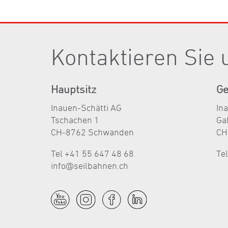
Kontaktieren Sie 
Hauptsitz
Ge
Inauen-Schätti AG
In
Tschachen 1
Ga
CH-8762 Schwanden
CH
Tel +41 55 647 48 68
Te
nf
s
lb
hn
n
ch