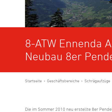
8-ATW Ennenda A
Neubau 8er Pend
Startseite
Geschäftsbereiche
Schrägaufzüge
Die im Sommer 2010 neu erstellte 8er Pend