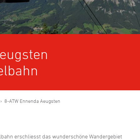
eugsten
elbahn
8-ATW Ennenda Aeugsten
elbahn erschliesst das wunderschöne Wandergebiet