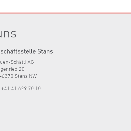
uns
schäftsstelle Stans
auen-Schätti AG
lgenried 20
-6370 Stans NW
l +41 41 629 70 10