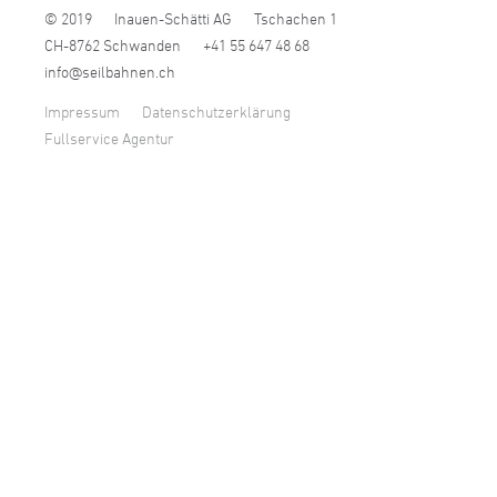
© 2019
Inauen-Schätti AG
Tschachen 1
CH-8762 Schwanden
+41 55 647 48 68
nf
s
lb
hn
n
ch
Impressum
Datenschutzerklärung
Fullservice Agentur