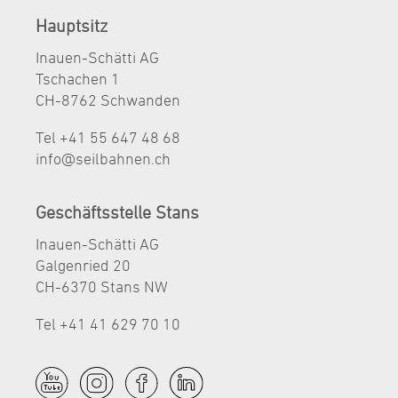
Hauptsitz
Inauen-Schätti AG
Tschachen 1
CH-8762 Schwanden
Tel +41 55 647 48 68
nf
s
lb
hn
n
ch
Geschäftsstelle Stans
Inauen-Schätti AG
Galgenried 20
CH-6370 Stans NW
Tel +41 41 629 70 10