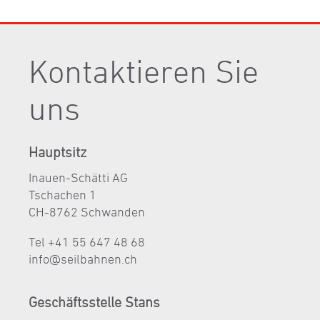
Kontaktieren Sie
uns
Hauptsitz
Inauen-Schätti AG
Tschachen 1
CH-8762 Schwanden
Tel +41 55 647 48 68
nf
s
lb
hn
n
ch
Geschäftsstelle Stans