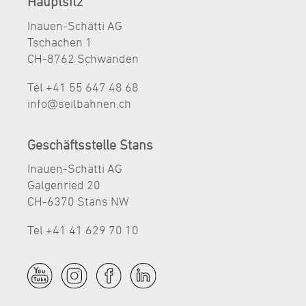
Hauptsitz
Inauen-Schätti AG
Tschachen 1
CH-8762 Schwanden
Tel +41 55 647 48 68
nf
s
lb
hn
n
ch
Geschäftsstelle Stans
Inauen-Schätti AG
Galgenried 20
CH-6370 Stans NW
Tel +41 41 629 70 10