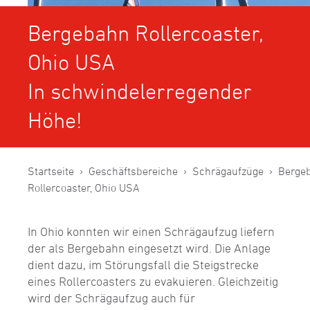
Bergebahn Rollercoaster,
Ohio USA
In schwindelerregender
Höhe!
Startseite
Geschäftsbereiche
Schrägaufzüge
Berge
Rollercoaster, Ohio USA
In Ohio konnten wir einen Schrägaufzug liefern
der als Bergebahn eingesetzt wird. Die Anlage
dient dazu, im Störungsfall die Steigstrecke
eines Rollercoasters zu evakuieren. Gleichzeitig
wird der Schrägaufzug auch für