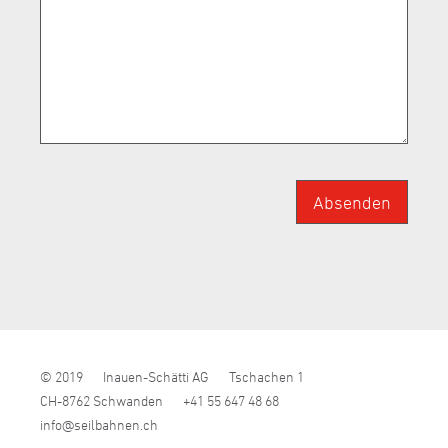
Absenden
© 2019
Inauen-Schätti AG
Tschachen 1
CH-8762 Schwanden
+41 55 647 48 68
nf
s
lb
hn
n
ch