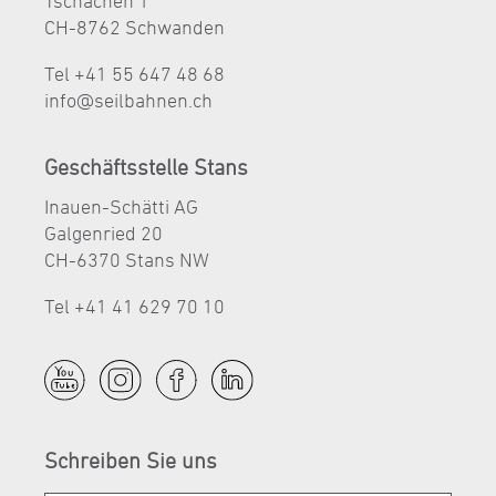
Tschachen 1
CH-8762 Schwanden
Tel +41 55 647 48 68
nf
s
lb
hn
n
ch
Geschäftsstelle Stans
Inauen-Schätti AG
Galgenried 20
CH-6370 Stans NW
Tel +41 41 629 70 10
Schreiben Sie uns