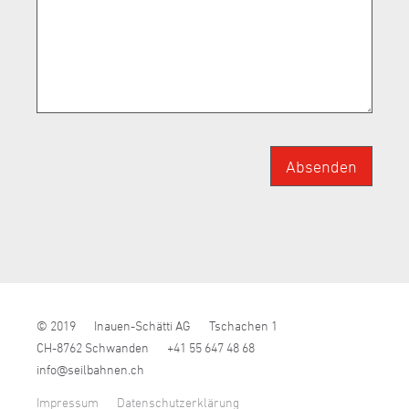
Absenden
© 2019
Inauen-Schätti AG
Tschachen 1
CH-8762 Schwanden
+41 55 647 48 68
nf
s
lb
hn
n
ch
Impressum
Datenschutzerklärung