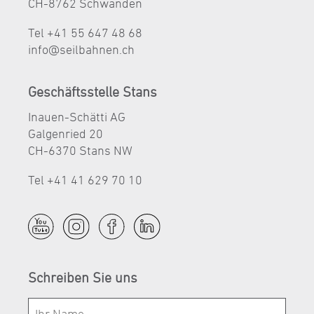
CH-8762 Schwanden
Tel +41 55 647 48 68
nf
s
lb
hn
n
ch
Geschäftsstelle Stans
Inauen-Schätti AG
Galgenried 20
CH-6370 Stans NW
Tel +41 41 629 70 10
Schreiben Sie uns