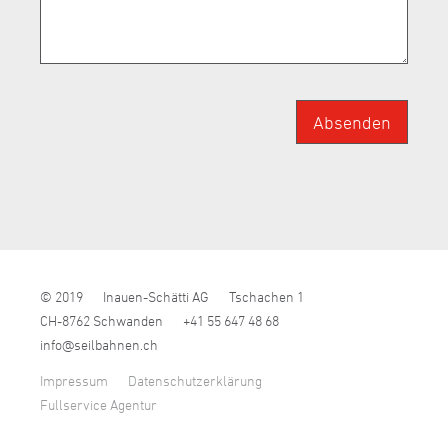
Absenden
© 2019
Inauen-Schätti AG
Tschachen 1
CH-8762 Schwanden
+41 55 647 48 68
nf
s
lb
hn
n
ch
Impressum
Datenschutzerklärung
Fullservice Agentur