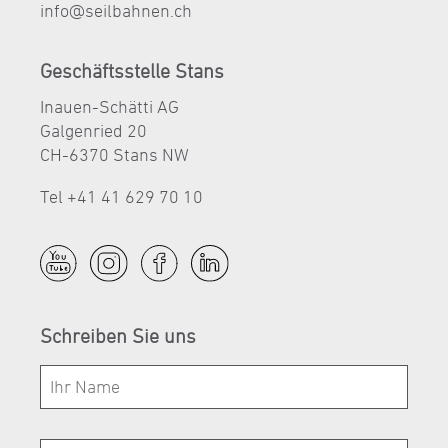
nf
s
lb
hn
n
ch
Geschäftsstelle Stans
Inauen-Schätti AG
Galgenried 20
CH-6370 Stans NW
Tel +41 41 629 70 10
Schreiben Sie uns