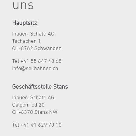
uns
Hauptsitz
Inauen-Schätti AG
Tschachen 1
CH-8762 Schwanden
Tel +41 55 647 48 68
nf
s
lb
hn
n
ch
Geschäftsstelle Stans
Inauen-Schätti AG
Galgenried 20
CH-6370 Stans NW
Tel +41 41 629 70 10