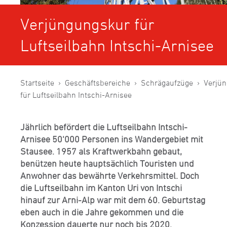
Verjüngungskur für
Luftseilbahn Intschi-Arnisee
Startseite
Geschäftsbereiche
Schrägaufzüge
Verjü
für Luftseilbahn Intschi-Arnisee
Jährlich befördert die Luftseilbahn Intschi-
Arnisee 50‘000 Personen ins Wandergebiet mit
Stausee. 1957 als Kraftwerkbahn gebaut,
benützen heute hauptsächlich Touristen und
Anwohner das bewährte Verkehrsmittel. Doch
die Luftseilbahn im Kanton Uri von Intschi
hinauf zur Arni-Alp war mit dem 60. Geburtstag
eben auch in die Jahre gekommen und die
Konzession dauerte nur noch bis 2020.