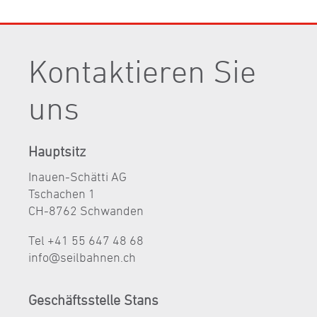
Kontaktieren Sie
uns
Hauptsitz
Inauen-Schätti AG
Tschachen 1
CH-8762 Schwanden
Tel +41 55 647 48 68
nf
s
lb
hn
n
ch
Geschäftsstelle Stans