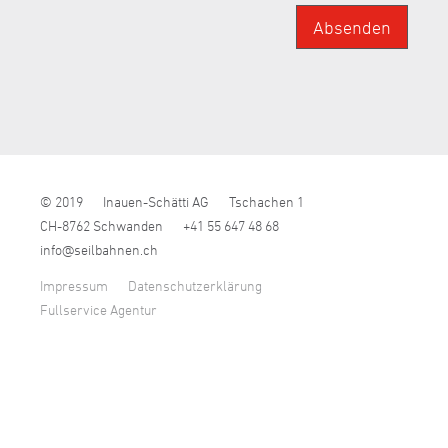
Absenden
© 2019
Inauen-Schätti AG
Tschachen 1
CH-8762 Schwanden
+41 55 647 48 68
nf
s
lb
hn
n
ch
Impressum
Datenschutzerklärung
Fullservice Agentur