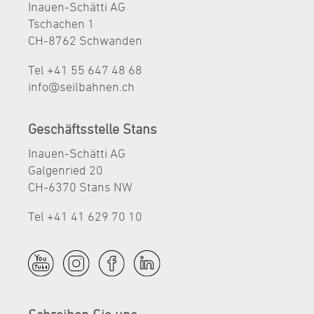
Inauen-Schätti AG
Tschachen 1
CH-8762 Schwanden
Tel +41 55 647 48 68
nf
s
lb
hn
n
ch
Geschäftsstelle Stans
Inauen-Schätti AG
Galgenried 20
CH-6370 Stans NW
Tel +41 41 629 70 10