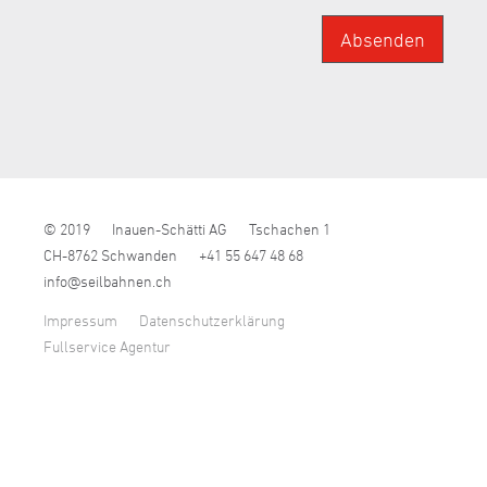
Absenden
© 2019
Inauen-Schätti AG
Tschachen 1
CH-8762 Schwanden
+41 55 647 48 68
nf
s
lb
hn
n
ch
Impressum
Datenschutzerklärung
Fullservice Agentur