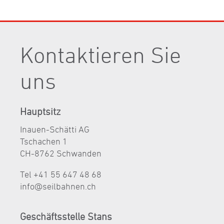
Kontaktieren Sie
uns
Hauptsitz
Inauen-Schätti AG
Tschachen 1
CH-8762 Schwanden
Tel +41 55 647 48 68
nf
s
lb
hn
n
ch
Geschäftsstelle Stans