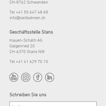
CH-8762 Schwanden
Tel +41 55 647 48 68
nf
s
lb
hn
n
ch
Geschäftsstelle Stans
Inauen-Schätti AG
Galgenried 20
CH-6370 Stans NW
Tel +41 41 629 70 10
Schreiben Sie uns