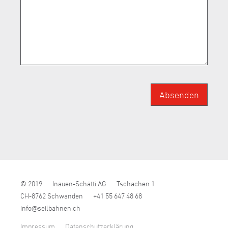
Absenden
© 2019
Inauen-Schätti AG
Tschachen 1
CH-8762 Schwanden
+41 55 647 48 68
nf
s
lb
hn
n
ch
Impressum
Datenschutzerklärung