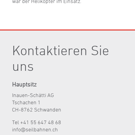
war der Helikopter im Einsatz.
Kontaktieren Sie
uns
Hauptsitz
Inauen-Schätti AG
Tschachen 1
CH-8762 Schwanden
Tel +41 55 647 48 68
nf
s
lb
hn
n
ch