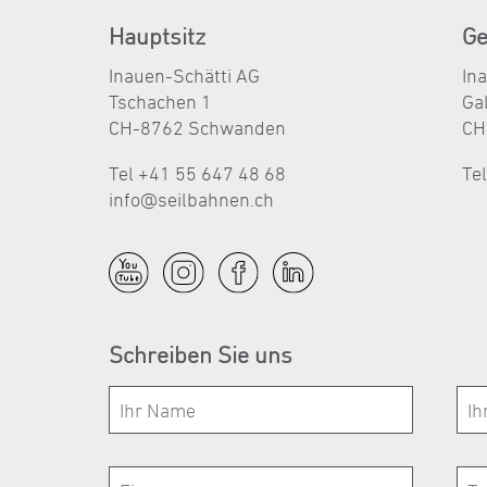
Hauptsitz
Ge
Inauen-Schätti AG
In
Tschachen 1
Ga
CH-8762 Schwanden
CH
Tel +41 55 647 48 68
Te
nf
s
lb
hn
n
ch
Schreiben Sie uns