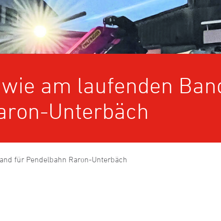
 wie am laufenden Ban
aron-Unterbäch
Band für Pendelbahn Raron-Unterbäch