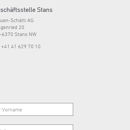
schäftsstelle Stans
auen-Schätti AG
lgenried 20
-6370 Stans NW
l +41 41 629 70 10