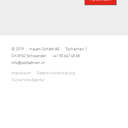
© 2019
Inauen-Schätti AG
Tschachen 1
CH-8762 Schwanden
+41 55 647 48 68
nf
s
lb
hn
n
ch
Impressum
Datenschutzerklärung
Fullservice Agentur