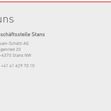
uns
schäftsstelle Stans
auen-Schätti AG
lgenried 20
-6370 Stans NW
l +41 41 629 70 10