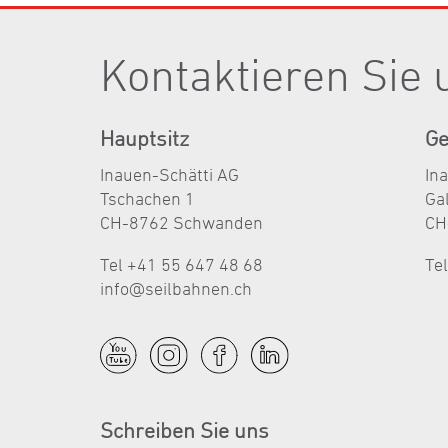
Kontaktieren Sie 
Hauptsitz
Ge
Inauen-Schätti AG
In
Tschachen 1
Ga
CH-8762 Schwanden
CH
Tel +41 55 647 48 68
Te
nf
s
lb
hn
n
ch
Schreiben Sie uns