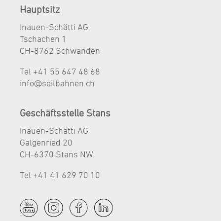
Hauptsitz
Inauen-Schätti AG
Tschachen 1
CH-8762 Schwanden
Tel +41 55 647 48 68
nf
s
lb
hn
n
ch
Geschäftsstelle Stans
Inauen-Schätti AG
Galgenried 20
CH-6370 Stans NW
Tel +41 41 629 70 10