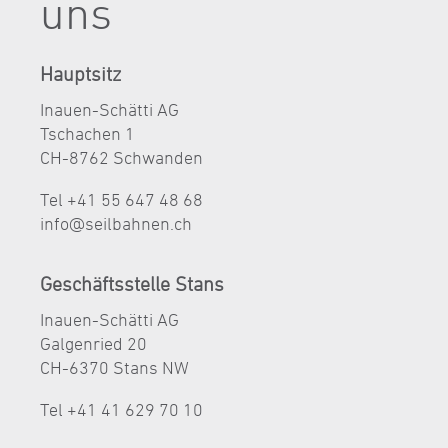
uns
Hauptsitz
Inauen-Schätti AG
Tschachen 1
CH-8762 Schwanden
Tel +41 55 647 48 68
nf
s
lb
hn
n
ch
Geschäftsstelle Stans
Inauen-Schätti AG
Galgenried 20
CH-6370 Stans NW
Tel +41 41 629 70 10