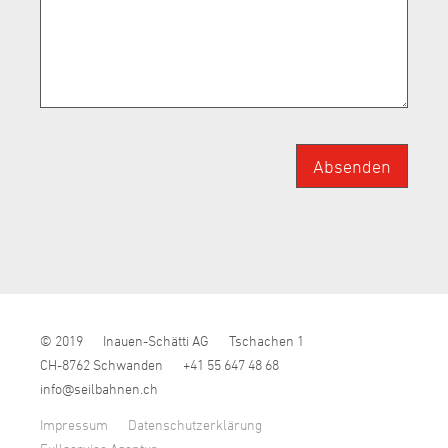
Absenden
© 2019
Inauen-Schätti AG
Tschachen 1
CH-8762 Schwanden
+41 55 647 48 68
nf
s
lb
hn
n
ch
Impressum
Datenschutzerklärung