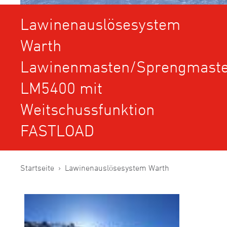
Lawinenauslösesystem
Warth
Lawinenmasten/Sprengmast
LM5400 mit
Weitschussfunktion
FASTLOAD
Startseite
Lawinenauslösesystem Warth