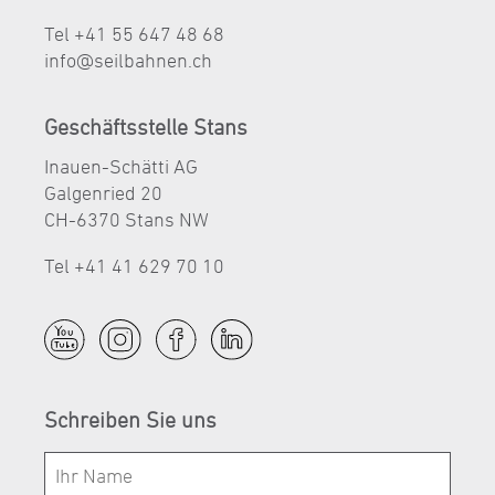
Tel +41 55 647 48 68
nf
s
lb
hn
n
ch
Geschäftsstelle Stans
Inauen-Schätti AG
Galgenried 20
CH-6370 Stans NW
Tel +41 41 629 70 10
Schreiben Sie uns