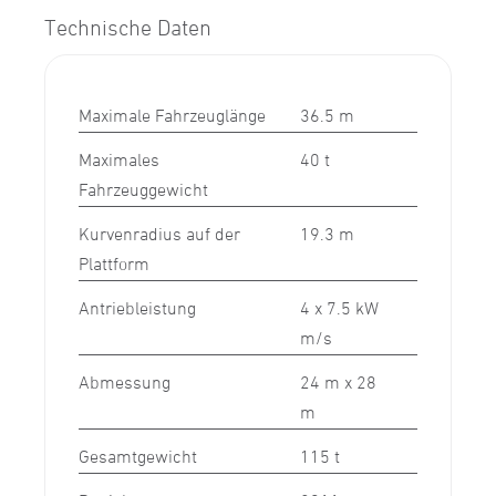
Technische Daten
Maximale Fahrzeuglänge
36.5 m
Maximales
40 t
Fahrzeuggewicht
Kurvenradius auf der
19.3 m
Plattform
Antriebleistung
4 x 7.5 kW
m/s
Abmessung
24 m x 28
m
Gesamtgewicht
115 t