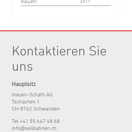
Baujahr
2011
Kontaktieren Sie
uns
Hauptsitz
Inauen-Schätti AG
Tschachen 1
CH-8762 Schwanden
Tel +41 55 647 48 68
nf
s
lb
hn
n
ch