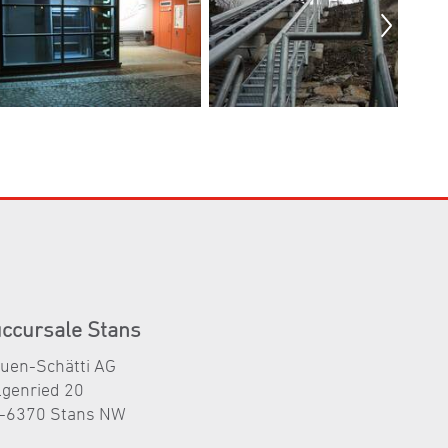
ccursale Stans
auen-Schätti AG
lgenried 20
-6370 Stans NW