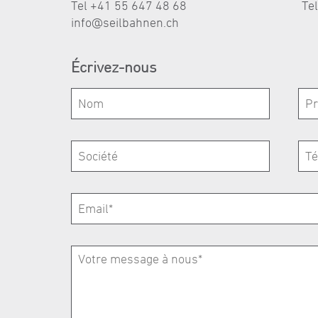
Tel +41 55 647 48 68
Te
nf
s
lb
hn
n
ch
Écrivez-nous