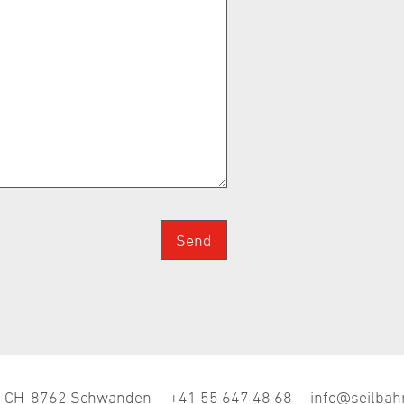
Send
CH-8762 Schwanden
+41 55 647 48 68
nf
s
lb
h