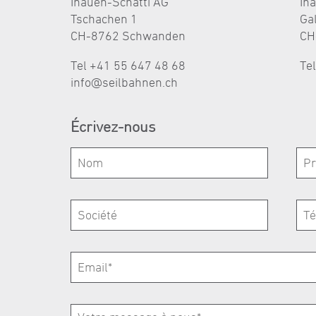
Inauen-Schätti AG
In
Tschachen 1
Ga
CH-8762 Schwanden
CH
Tel +41 55 647 48 68
Te
nf
s
lb
hn
n
ch
Écrivez-nous