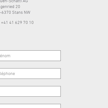
auen-Schätti AG
lgenried 20
-6370 Stans NW
l +41 41 629 70 10