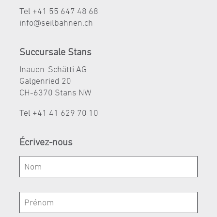
Tel +41 55 647 48 68
nf
s
lb
hn
n
ch
Succursale Stans
Inauen-Schätti AG
Galgenried 20
CH-6370 Stans NW
Tel +41 41 629 70 10
Écrivez-nous