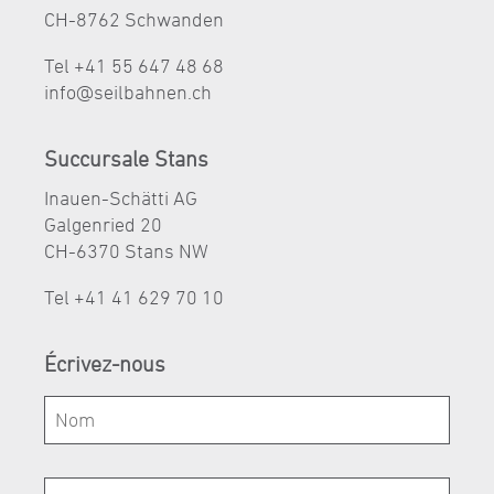
CH-8762 Schwanden
Tel +41 55 647 48 68
nf
s
lb
hn
n
ch
Succursale Stans
Inauen-Schätti AG
Galgenried 20
CH-6370 Stans NW
Tel +41 41 629 70 10
Écrivez-nous