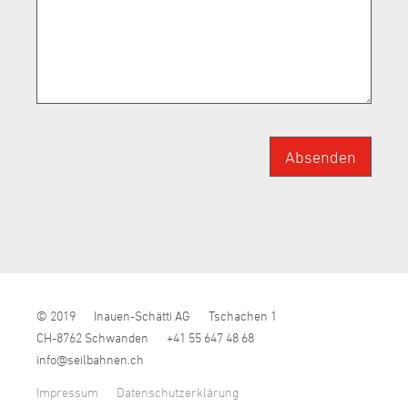
Absenden
© 2019
Inauen-Schätti AG
Tschachen 1
CH-8762 Schwanden
+41 55 647 48 68
nf
s
lb
hn
n
ch
Impressum
Datenschutzerklärung