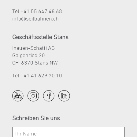
Tel +41 55 647 48 68
nf
s
lb
hn
n
ch
Geschäftsstelle Stans
Inauen-Schätti AG
Galgenried 20
CH-6370 Stans NW
Tel +41 41 629 70 10
Schreiben Sie uns