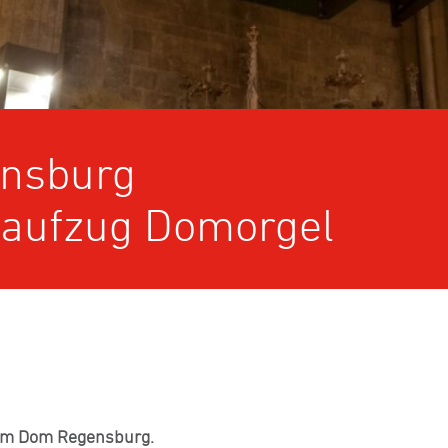
nsburg
aufzug Domorgel
t im Dom Regensburg.