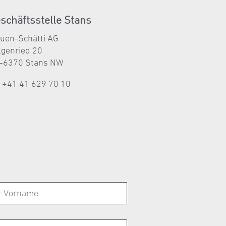
schäftsstelle Stans
auen-Schätti AG
lgenried 20
-6370 Stans NW
l +41 41 629 70 10