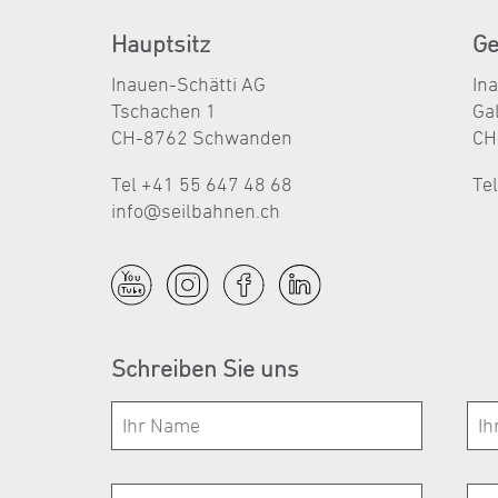
Hauptsitz
Ge
Inauen-Schätti AG
In
Tschachen 1
Ga
CH-8762 Schwanden
CH
Tel +41 55 647 48 68
Te
nf
s
lb
hn
n
ch
Schreiben Sie uns