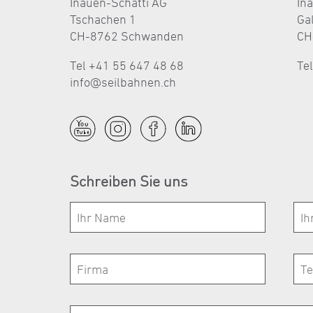
Inauen-Schätti AG
In
Tschachen 1
Ga
CH-8762 Schwanden
CH
Tel +41 55 647 48 68
Te
nf
s
lb
hn
n
ch
Schreiben Sie uns