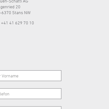
auen-Schätti AG
lgenried 20
-6370 Stans NW
l +41 41 629 70 10