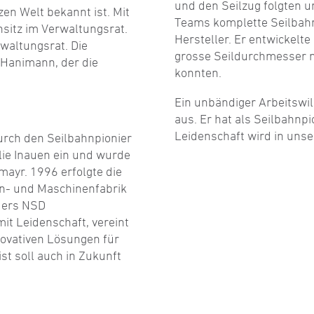
und den Seilzug folgten u
en Welt bekannt ist. Mit
Teams komplette Seilbahna
nsitz im Verwaltungsrat.
Hersteller. Er entwickelt
waltungsrat. Die
grosse Seildurchmesser m
l Hanimann, der die
konnten.
Ein unbändiger Arbeitswil
aus. Er hat als Seilbahnpi
Leidenschaft wird in uns
urch den Seilbahnpionier
ilie Inauen ein und wurde
ayr. 1996 erfolgte die
hn- und Maschinenfabrik
uers NSD
mit Leidenschaft, vereint
novativen Lösungen für
st soll auch in Zukunft