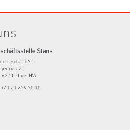
uns
schäftsstelle Stans
auen-Schätti AG
lgenried 20
-6370 Stans NW
l +41 41 629 70 10