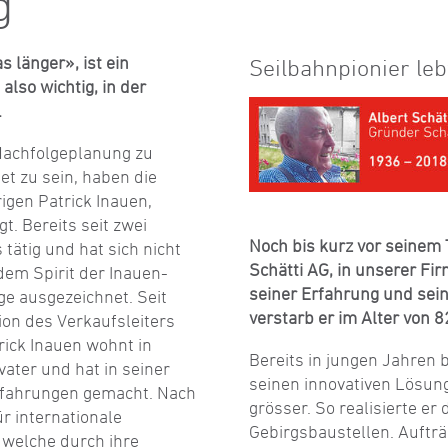
g
s länger», ist ein
Seilbahnpionier leb
also wichtig, in der
.
 Nachfolgeplanung zu
et zu sein, haben die
igen Patrick Inauen,
t. Bereits seit zwei
Noch bis kurz vor seinem 
 tätig und hat sich nicht
Schätti AG, in unserer Fi
dem Spirit der Inauen-
seiner Erfahrung und sein
ge ausgezeichnet. Seit
verstarb er im Alter von 8
ion des Verkaufsleiters
rick Inauen wohnt in
Bereits in jungen Jahren 
ater und hat in seiner
seinen innovativen Lösun
Erfahrungen gemacht. Nach
grösser. So realisierte e
r internationale
Gebirgsbaustellen. Aufträ
, welche durch ihre