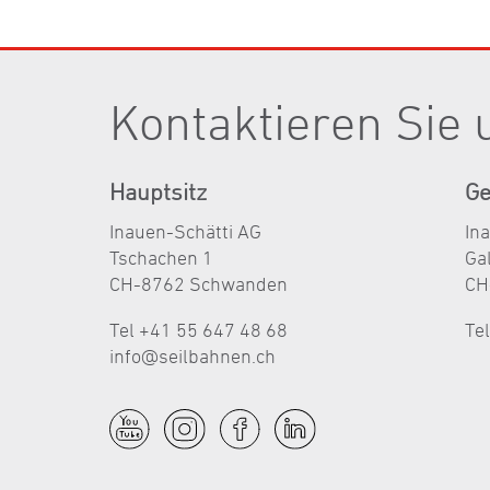
Kontaktieren Sie 
Hauptsitz
Ge
Inauen-Schätti AG
In
Tschachen 1
Ga
CH-8762 Schwanden
CH
Tel +41 55 647 48 68
Te
nf
s
lb
hn
n
ch